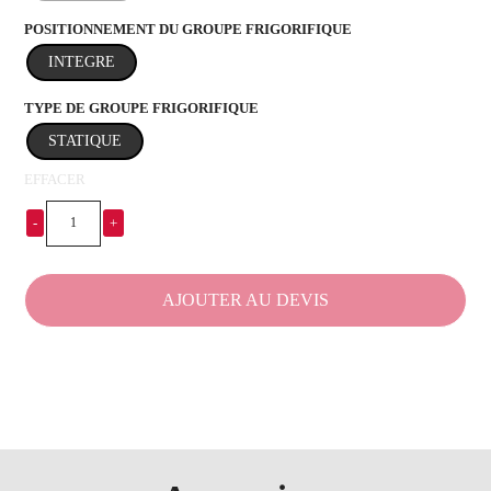
POSITIONNEMENT DU GROUPE FRIGORIFIQUE
INTÉGRÉ
TYPE DE GROUPE FRIGORIFIQUE
STATIQUE
EFFACER
-
+
quantité
de
Réfrigérateur
AJOUTER AU DEVIS
mobile
-
KOALA
32
AS