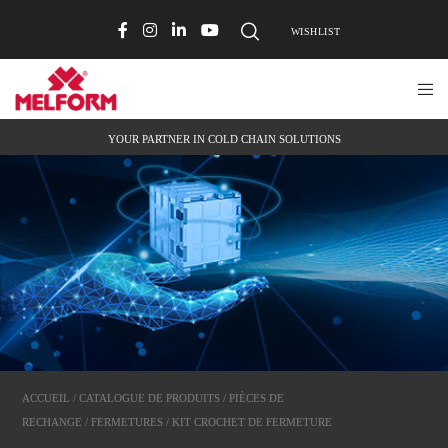
WISHLIST
YOUR PARTNER IN COLD CHAIN SOLUTIONS
ACCUEIL
/
CATALOGUE DE PRODUITS
/
PIÈCES DE
RECHANGE
/
FERMETURES
/ KIT CROCHET DE FERMETURE