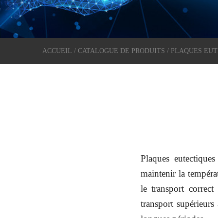
ACCUEIL
/
CATALOGUE DE PRODUITS
/ PLAQUES EU
Plaques eutectique
maintenir la températ
le transport correct
transport supérieur