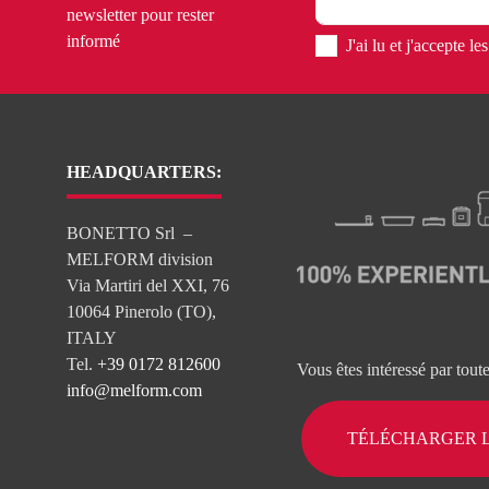
newsletter pour rester
informé
J'ai lu et j'accepte l
HEADQUARTERS:
BONETTO Srl –
MELFORM division
Via Martiri del XXI, 76
10064 Pinerolo (TO),
ITALY
Tel.
+39 0172 812600
Vous êtes intéressé par tout
info@melform.com
TÉLÉCHARGER 