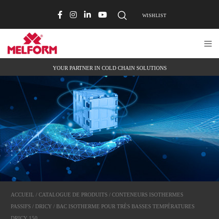
WISHLIST
YOUR PARTNER IN COLD CHAIN SOLUTIONS
ACCUEIL
/
CATALOGUE DE PRODUITS
/
CONTENEURS ISOTHERMES
PASSIFS
/
DRICY
/ BAC ISOTHERME POUR TRÈS BASSES TEMPÉRATURES
DRICY 150