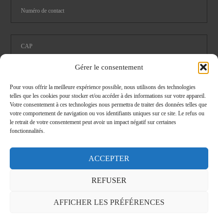
Gérer le consentement
Pour vous offrir la meilleure expérience possible, nous utilisons des technologies
telles que les cookies pour stocker et/ou accéder à des informations sur votre appareil.
Votre consentement à ces technologies nous permettra de traiter des données telles que
Restauration
Logistique
votre comportement de navigation ou vos identifiants uniques sur ce site. Le refus ou
le retrait de votre consentement peut avoir un impact négatif sur certaines
Pièce détachées cataloghe 2024
fonctionnalités.
J'ai lu et j'accepte les conditions de
confidentialité
ACCEPTER
REFUSER
FERMER
AFFICHER LES PRÉFÉRENCES