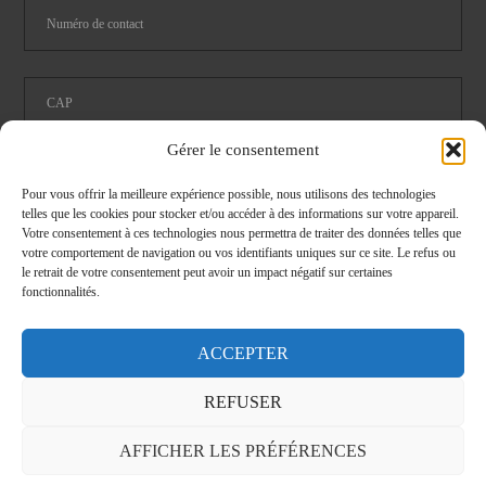
Gérer le consentement
Pour vous offrir la meilleure expérience possible, nous utilisons des technologies
telles que les cookies pour stocker et/ou accéder à des informations sur votre appareil.
Votre consentement à ces technologies nous permettra de traiter des données telles que
Restauration
Logistique
votre comportement de navigation ou vos identifiants uniques sur ce site. Le refus ou
le retrait de votre consentement peut avoir un impact négatif sur certaines
Pièce détachées cataloghe 2024
fonctionnalités.
J'ai lu et j'accepte les conditions de
confidentialité
ACCEPTER
REFUSER
FERMER
AFFICHER LES PRÉFÉRENCES