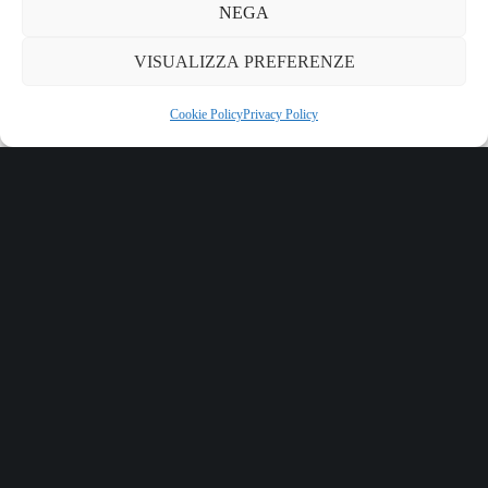
NEGA
VISUALIZZA PREFERENZE
Cookie Policy
Privacy Policy
La crescita della catena del freddo: un settore strategico per
alimenti e farmaci
Share :
Email
Facebook
X
Linkedin