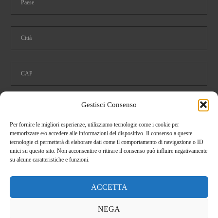
Gestisci Consenso
Ho letto e accetto le condizioni della
privacy
Per fornire le migliori esperienze, utilizziamo tecnologie come i cookie per
memorizzare e/o accedere alle informazioni del dispositivo. Il consenso a queste
tecnologie ci permetterà di elaborare dati come il comportamento di navigazione o ID
Dimostra di essere umano selezionando
tazza
.
unici su questo sito. Non acconsentire o ritirare il consenso può influire negativamente
su alcune caratteristiche e funzioni.
ACCETTA
NEGA
CHIUDI