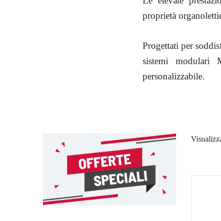
Le elevate prestazi
proprietà organolettic
Progettati per soddisf
sistemi modulari 
personalizzabile.
Visualizza