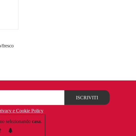
/fresco
rivacy e Cookie Policy
no selezionando
casa
.