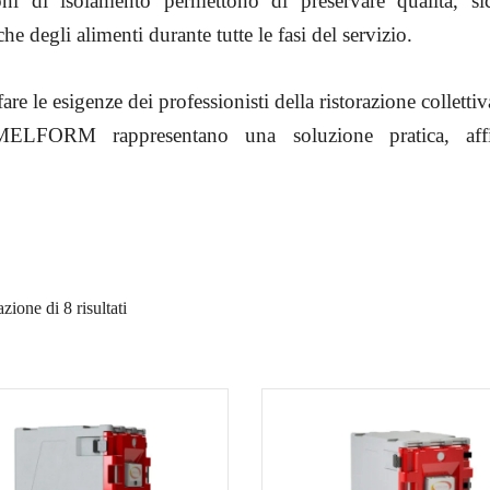
oni di isolamento permettono di preservare qualità, si
he degli alimenti durante tutte le fasi del servizio.
are le esigenze dei professionisti della ristorazione collettiv
MELFORM rappresentano una soluzione pratica, affi
zione di 8 risultati