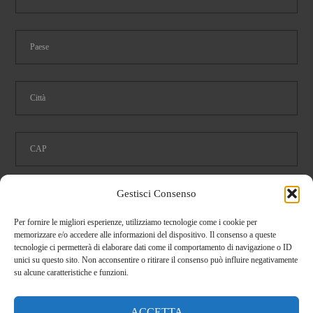
Gestisci Consenso
Ho letto e accetto le condizioni della
privacy
Per fornire le migliori esperienze, utilizziamo tecnologie come i cookie per
memorizzare e/o accedere alle informazioni del dispositivo. Il consenso a queste
tecnologie ci permetterà di elaborare dati come il comportamento di navigazione o ID
Dimostra di essere umano selezionando
tazza
.
unici su questo sito. Non acconsentire o ritirare il consenso può influire negativamente
su alcune caratteristiche e funzioni.
ACCETTA