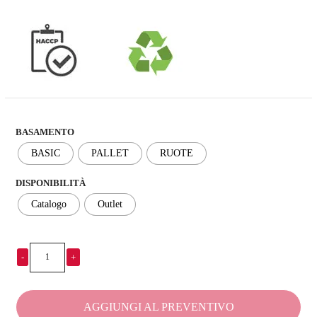
BASAMENTO
BASIC
PALLET
RUOTE
DISPONIBILITÀ
Catalogo
Outlet
-
+
Contenitore
isotermico
per
AGGIUNGI AL PREVENTIVO
bassissime