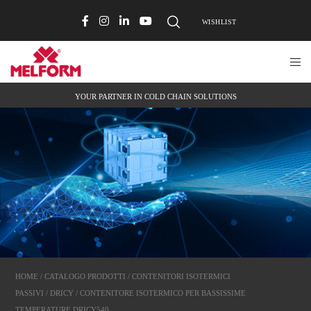
WISHLIST
YOUR PARTNER IN COLD CHAIN SOLUTIONS
HOME
/
CATALOGO PRODOTTI
/
CONTENITORI ISOTERMICI
PASSIVI
/
DRICY
/ CONTENITORE ISOTERMICO PER BASSISSIME
TEMPERATURE DRICY540