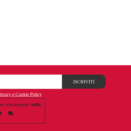
rivacy e Cookie Policy
no selezionando
stella
.