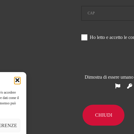
Ho letto e accetto le co
Dimostra di essere umano
e/o accedere
e dati come il
consenso può
CHIUDI
ERENZE