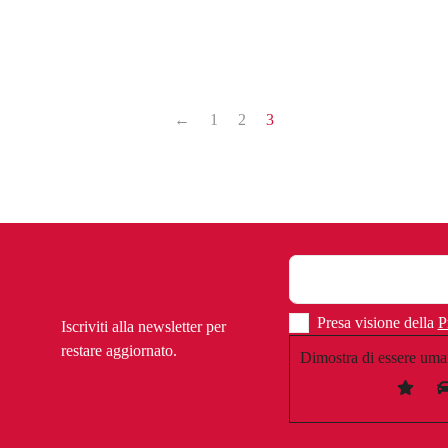
←
1
2
3
Presa visione della
P
Iscriviti alla newsletter per
restare aggiornato.
Dimostra di essere uma