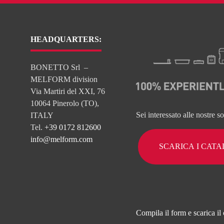
HEADQUARTERS:
BONETTO Srl –
MELFORM division
Via Martiri del XXI, 76
10064 Pinerolo (TO),
Sei interessato alle nostre s
ITALY
Tel.
+39 0172 812600
info@melform.com
SCARICA I CAT
Compila il form e scarica il 