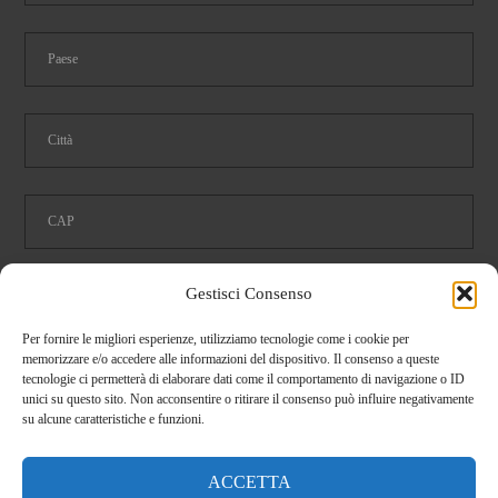
Gestisci Consenso
Ho letto e accetto le condizioni della
privacy
Per fornire le migliori esperienze, utilizziamo tecnologie come i cookie per
memorizzare e/o accedere alle informazioni del dispositivo. Il consenso a queste
tecnologie ci permetterà di elaborare dati come il comportamento di navigazione o ID
Dimostra di essere umano selezionando
tazza
.
unici su questo sito. Non acconsentire o ritirare il consenso può influire negativamente
su alcune caratteristiche e funzioni.
ACCETTA