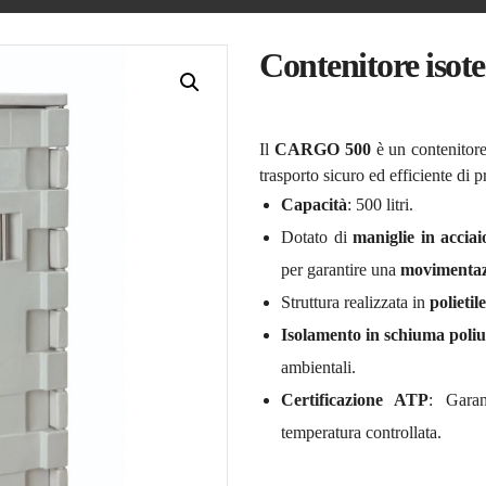
Contenitore iso
Il
CARGO 500
è un contenitore 
trasporto sicuro ed efficiente di p
Capacità
: 500 litri.
Dotato di
maniglie in acciai
per garantire una
movimentazi
Struttura realizzata in
polietil
Isolamento in schiuma poliu
ambientali.
Certificazione ATP
: Garan
temperatura controllata.