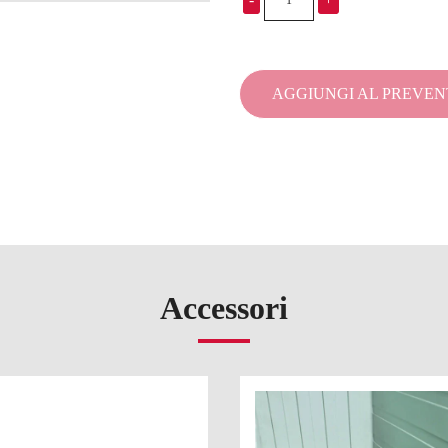
Contenitore
isotermico
-
CARGO
AGGIUNGI AL PREVEN
500
quantità
Accessori