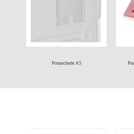
Portaschede A5
Pia